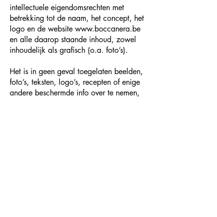
intellectuele eigendomsrechten met
betrekking tot de naam, het concept, het
logo en de website
www.boccanera.be
en alle daarop staande inhoud, zowel
inhoudelijk als grafisch (o.a. foto’s).
Het is in geen geval toegelaten beelden,
foto’s, teksten, logo’s, recepten of enige
andere beschermde info over te nemen,
zonder de expliciete en schriftelijke
toestemming van Bocca Nera.
Artikel 12. Diverse
bepalingen
12.1. Deelbaarheid
De eventuele nietigheid of ongeldigheid
van een of meer van deze bepalingen
tast de geldigheid van de overige
bepalingen niet aan en deze blijven